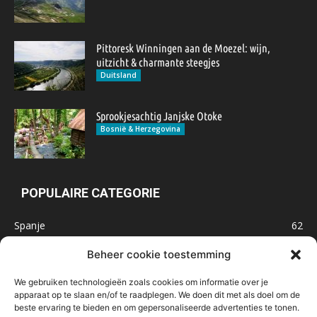
Pittoresk Winningen aan de Moezel: wijn,
uitzicht & charmante steegjes
Duitsland
Sprookjesachtig Janjske Otoke
Bosnië & Herzegovina
POPULAIRE CATEGORIE
Spanje
62
Frankrijk
47
Beheer cookie toestemming
Inspiratie
32
We gebruiken technologieën zoals cookies om informatie over je
Marokko
32
apparaat op te slaan en/of te raadplegen. We doen dit met als doel om de
beste ervaring te bieden en om gepersonaliseerde advertenties te tonen.
IJsland
32