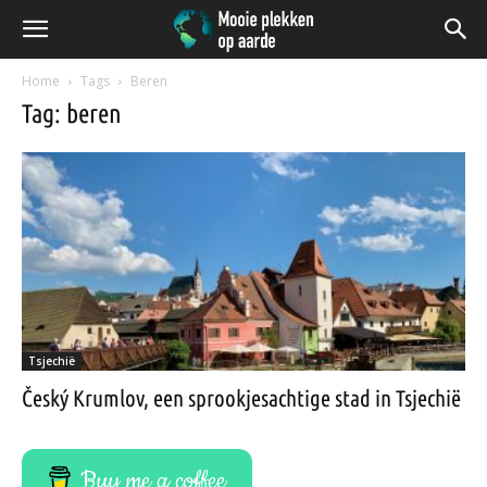
Home
Tags
Beren
Tag: beren
Tsjechië
Český Krumlov, een sprookjesachtige stad in Tsjechië
Buy me a coffee