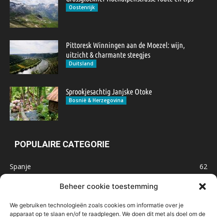
Oostenrijk
Pittoresk Winningen aan de Moezel: wijn,
uitzicht & charmante steegjes
Duitsland
Sprookjesachtig Janjske Otoke
Bosnië & Herzegovina
POPULAIRE CATEGORIE
Spanje
62
Frankrijk
47
Beheer cookie toestemming
Inspiratie
32
We gebruiken technologieën zoals cookies om informatie over je
Marokko
32
apparaat op te slaan en/of te raadplegen. We doen dit met als doel om de