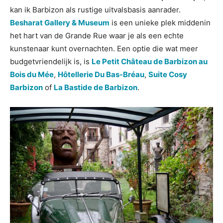
kan ik Barbizon als rustige uitvalsbasis aanrader.
Besharat Gallery & Museum
is een unieke plek middenin
het hart van de Grande Rue waar je als een echte
kunstenaar kunt overnachten. Een optie die wat meer
budgetvriendelijk is, is
Le Petit Château de Barbizon au
Bois du Mée
,
Hôtellerie Du Bas-Bréau
,
Suite Cosy
Barbizon
of
La Bastide de Barbizon
.