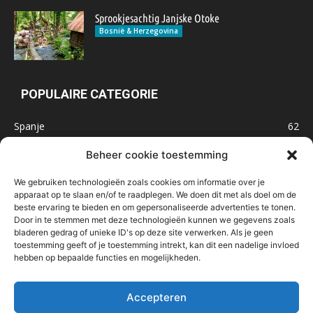
Sprookjesachtig Janjske Otoke
Bosnië & Herzegovina
POPULAIRE CATEGORIE
Spanje
62
Frankrijk
47
Beheer cookie toestemming
Inspiratie
32
We gebruiken technologieën zoals cookies om informatie over je
Marokko
32
apparaat op te slaan en/of te raadplegen. We doen dit met als doel om de
beste ervaring te bieden en om gepersonaliseerde advertenties te tonen.
IJsland
32
Door in te stemmen met deze technologieën kunnen we gegevens zoals
Malta
31
bladeren gedrag of unieke ID's op deze site verwerken. Als je geen
toestemming geeft of je toestemming intrekt, kan dit een nadelige invloed
Roemenië
29
hebben op bepaalde functies en mogelijkheden.
Noorwegen
23
Bosnië & Herzegovina
23
Accepteren