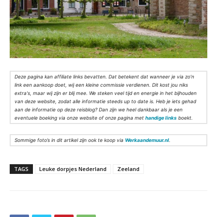
Deze pagina kan affiliate links bevatten. Dat betekent dat wanneer je via zo’n
link een aankoop doet, wij een kleine commissie verdienen. Dit kost jou niks
extra's, maar wij zijn er blij mee. We steken veel tijd en energie in het bijhouden
van deze website, zodat alle informatie steeds up to date is. Heb je iets gehad
aan de informatie op deze reisblog? Dan zijn we heel dankbaar als je een
eventuele boeking via onze website of onze pagina met
handige links
boekt.
Sommige foto’s in dit artikel zijn ook te koop via
Werkaandemuur.nl
.
TAGS
Leuke dorpjes Nederland
Zeeland