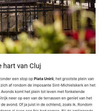
e hart van Cluj
zonder een stop op
Piata Unirii
, het grootste plein van
n zich af rondom de imposante Sint-Michielskerk en het
s Avonds komt het plein tot leven met fonkelende
Strijk neer op een van de terrassen en geniet van het
 de avond. Of ja juist in de ochtend, zoals ik. Rondom
e dagen al even een fris bad nemen. Bij de omliggende