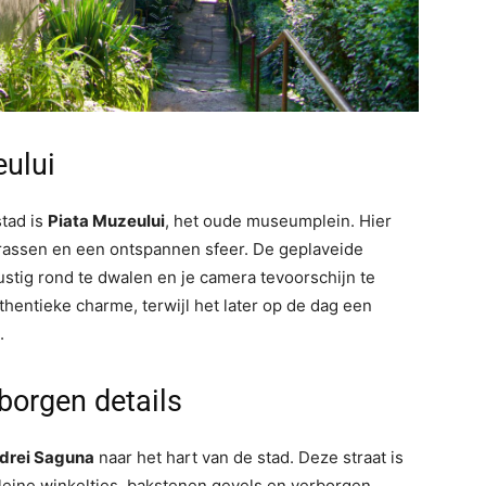
eului
stad is
Piata Muzeului
, het oude museumplein. Hier
rrassen en een ontspannen sfeer. De geplaveide
ustig rond te dwalen en je camera tevoorschijn te
thentieke charme, terwijl het later op de dag een
.
rborgen details
drei Saguna
naar het hart van de stad. Deze straat is
kleine winkeltjes, bakstenen gevels en verborgen