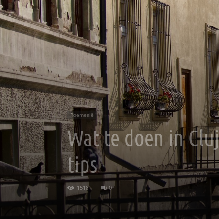
Roemenië
Wat te doen in Cl
tips
1518
0