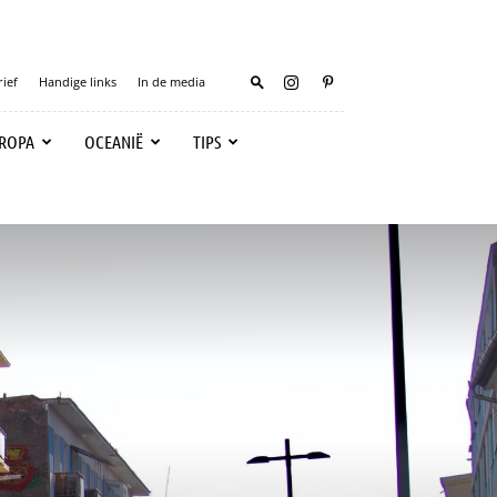
ief
Handige links
In de media
ROPA
OCEANIË
TIPS