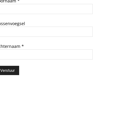
oornaam
*
ussenvoegsel
chternaam
*