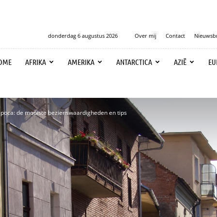
donderdag 6 augustus 2026
Over mij
Contact
Nieuwsbr
OME
AFRIKA
AMERIKA
ANTARCTICA
AZIË
EU
apoca: de mooiste bezienswaardigheden en tips