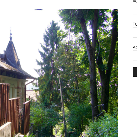
V
T
A