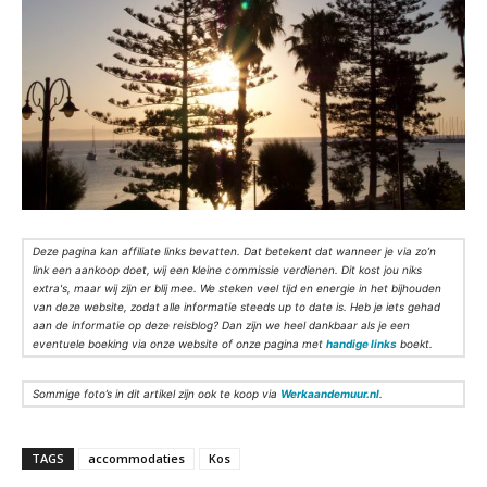
Deze pagina kan affiliate links bevatten. Dat betekent dat wanneer je via zo’n
link een aankoop doet, wij een kleine commissie verdienen. Dit kost jou niks
extra's, maar wij zijn er blij mee. We steken veel tijd en energie in het bijhouden
van deze website, zodat alle informatie steeds up to date is. Heb je iets gehad
aan de informatie op deze reisblog? Dan zijn we heel dankbaar als je een
eventuele boeking via onze website of onze pagina met
handige links
boekt.
Sommige foto’s in dit artikel zijn ook te koop via
Werkaandemuur.nl
.
TAGS
accommodaties
Kos