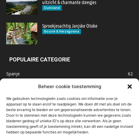
uitzicht & charmante steegjes
Duitsland
Sprookjesachtig Janjske Otoke
Bosnië & Herzegovina
POPULAIRE CATEGORIE
Spanje
62
Frankrijk
47
Beheer cookie toestemming
Inspiratie
32
We gebruiken technologieën zoals cookies om informatie over je
Marokko
32
apparaat op te slaan en/of te raadplegen. We doen dit met als doel om de
beste ervaring te bieden en om gepersonaliseerde advertenties te tonen.
IJsland
32
Door in te stemmen met deze technologieën kunnen we gegevens zoals
Malta
31
bladeren gedrag of unieke ID's op deze site verwerken. Als je geen
toestemming geeft of je toestemming intrekt, kan dit een nadelige invloed
Roemenië
29
hebben op bepaalde functies en mogelijkheden.
Noorwegen
23