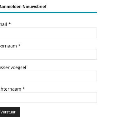
Aanmelden Nieuwsbrief
mail
*
oornaam
*
ussenvoegsel
chternaam
*