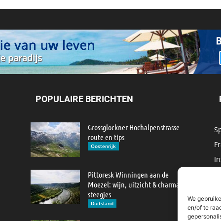
POPULAIRE BERICHTEN
Grossglockner Hochalpenstrasse
S
route en tips
Fr
Oostenrijk
In
M
Pittoresk Winningen aan de
Moezel: wijn, uitzicht & charmante
IJ
steegjes
We gebruike
M
Duitsland
en/of te raa
gepersonali
R