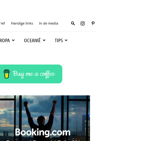
ief
Handige links
In de media
ROPA
OCEANIË
TIPS
Buy me a coffee