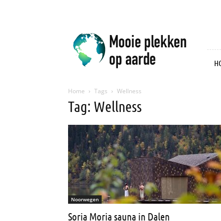
Mooie
plekken
op
aarde
H
Home
Tags
Wellness
Tag: Wellness
Noorwegen
Soria Moria sauna in Dalen