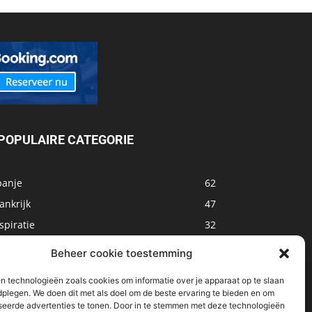
POPULAIRE CATEGORIE
panje
62
ankrijk
47
spiratie
32
arokko
32
Beheer cookie toestemming
sland
32
n technologieën zoals cookies om informatie over je apparaat op te slaan
alta
31
dplegen. We doen dit met als doel om de beste ervaring te bieden en om
seerde advertenties te tonen. Door in te stemmen met deze technologieën
oemenië
29