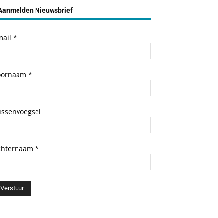
Aanmelden Nieuwsbrief
mail
*
oornaam
*
ussenvoegsel
chternaam
*