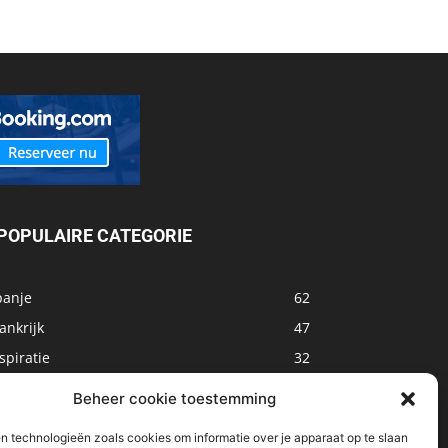
POPULAIRE CATEGORIE
panje
62
ankrijk
47
spiratie
32
arokko
32
Beheer cookie toestemming
sland
32
n technologieën zoals cookies om informatie over je apparaat op te slaan
alta
31