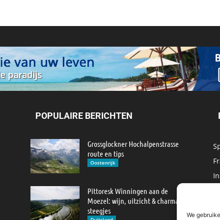
POPULAIRE BERICHTEN
Grossglockner Hochalpenstrasse
S
route en tips
Fr
Oostenrijk
In
M
Pittoresk Winningen aan de
Moezel: wijn, uitzicht & charmante
IJ
steegjes
We gebruike
M
Duitsland