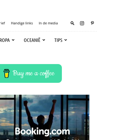
ief
Handige links
In de media
ROPA
OCEANIË
TIPS
Buy me a coffee