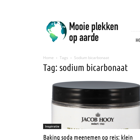
Mooie
plekken
op
aarde
H
Home
Tags
Sodium bicarbonaat
Tag: sodium bicarbonaat
Inspiratie
Baking soda meenemen op reis: klein