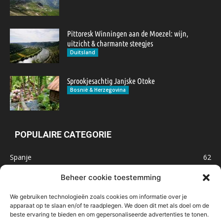
Pittoresk Winningen aan de Moezel: wijn,
uitzicht & charmante steegjes
Duitsland
Sprookjesachtig Janjske Otoke
Bosnië & Herzegovina
POPULAIRE CATEGORIE
Spanje
62
Frankrijk
47
Beheer cookie toestemming
Inspiratie
32
We gebruiken technologieën zoals cookies om informatie over je
Marokko
32
apparaat op te slaan en/of te raadplegen. We doen dit met als doel om de
beste ervaring te bieden en om gepersonaliseerde advertenties te tonen.
IJsland
32