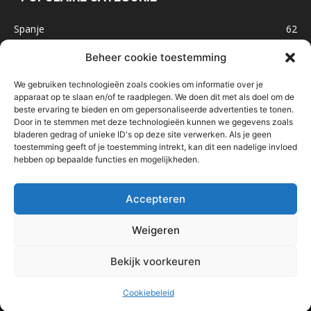
Spanje
62
Frankrijk
47
Beheer cookie toestemming
Inspiratie
32
We gebruiken technologieën zoals cookies om informatie over je
Marokko
32
apparaat op te slaan en/of te raadplegen. We doen dit met als doel om de
beste ervaring te bieden en om gepersonaliseerde advertenties te tonen.
IJsland
32
Door in te stemmen met deze technologieën kunnen we gegevens zoals
Malta
31
bladeren gedrag of unieke ID's op deze site verwerken. Als je geen
toestemming geeft of je toestemming intrekt, kan dit een nadelige invloed
Roemenië
29
hebben op bepaalde functies en mogelijkheden.
Noorwegen
23
Bosnië & Herzegovina
23
Accepteren
Weigeren
Home
Over mij
Contact
Nieuwsbrief
Handige links
Bekijk voorkeuren
In de media
Cookiebeleid
© 2025 - Mooie plekken op aarde