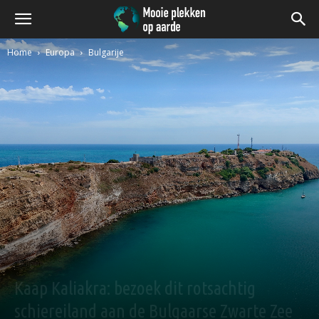
Home
Europa
Bulgarije
Bulgarije
Kaap Kaliakra: bezoek dit rotsachtig
schiereiland aan de Bulgaarse Zwarte Zee