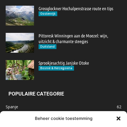
Grossglockner Hochalpenstrasse route en tips
Oostenrijk
Pittoresk Winningen aan de Moezel: wijn,
uitzicht & charmante steegjes
Duitsland
Sprookjesachtig Janjske Otoke
Bosnië & Herzegovina
POPULAIRE CATEGORIE
Spanje
62
Frankrijk
47
Beheer cookie toestemming
Inspiratie
32