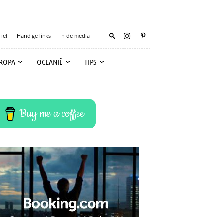
ief
Handige links
In de media
ROPA
OCEANIË
TIPS
Buy me a coffee