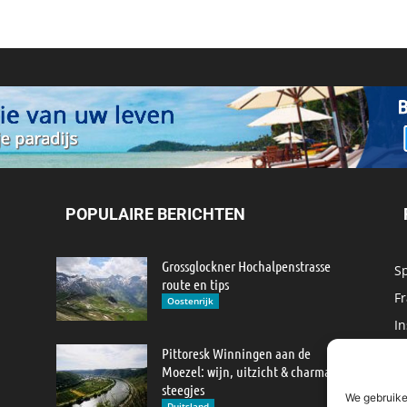
POPULAIRE BERICHTEN
Grossglockner Hochalpenstrasse
S
route en tips
Fr
Oostenrijk
In
M
Pittoresk Winningen aan de
Moezel: wijn, uitzicht & charmante
IJ
steegjes
We gebruike
M
Duitsland