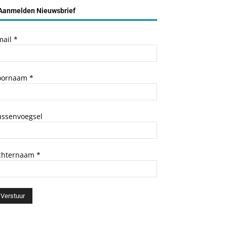
Aanmelden Nieuwsbrief
mail
*
oornaam
*
ussenvoegsel
chternaam
*