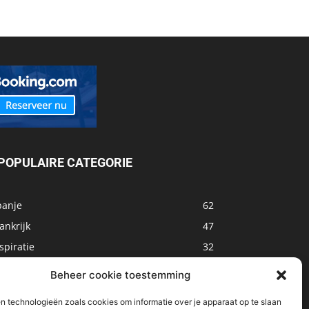
POPULAIRE CATEGORIE
panje
62
ankrijk
47
spiratie
32
arokko
32
Beheer cookie toestemming
sland
32
n technologieën zoals cookies om informatie over je apparaat op te slaan
alta
31