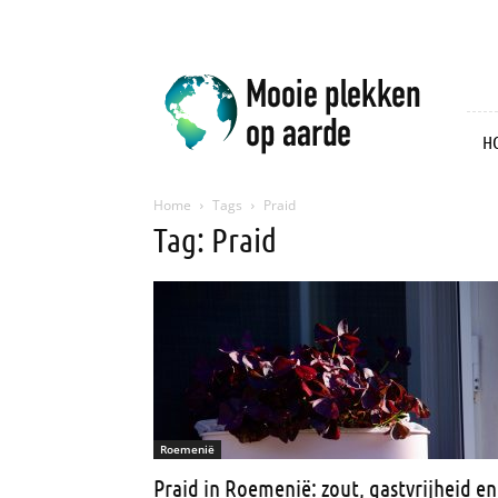
Mooie
plekken
op
aarde
H
Home
Tags
Praid
Tag: Praid
Roemenië
Praid in Roemenië: zout, gastvrijheid en