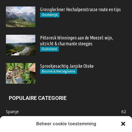
Grossglockner Hochalpenstrasse route en tips
Oostenrijk
Pittoresk Winningen aan de Moezel: wijn,
uitzicht & charmante steegjes
Duitsland
Sprookjesachtig Janjske Otoke
Bosnië & Herzegovina
POPULAIRE CATEGORIE
Spanje
62
Frankrijk
47
Beheer cookie toestemming
Inspiratie
32