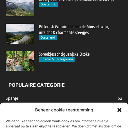
Oostenrijk
Pittoresk Winningen aan de Moezel: wijn,
uitzicht & charmante steegjes
Duitsland
Sprookjesachtig Janjske Otoke
Bosnië & Herzegovina
POPULAIRE CATEGORIE
Spanje
62
Frankrijk
47
Beheer cookie toestemming
Inspiratie
32
We gebruiken technologieën zoals cookies om informatie over je
Marokko
32
apparaat op te slaan en/of te raadplegen. We doen dit met als doel om de