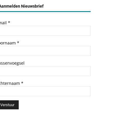
Aanmelden Nieuwsbrief
mail
*
oornaam
*
ussenvoegsel
chternaam
*