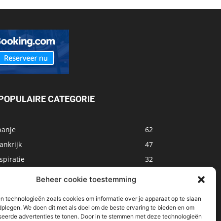
POPULAIRE CATEGORIE
panje
62
ankrijk
47
spiratie
32
arokko
32
Beheer cookie toestemming
sland
32
n technologieën zoals cookies om informatie over je apparaat op te slaan
alta
31
dplegen. We doen dit met als doel om de beste ervaring te bieden en om
seerde advertenties te tonen. Door in te stemmen met deze technologieën
oemenië
29