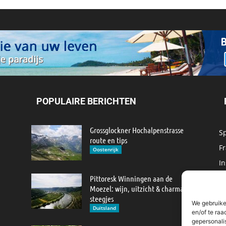
POPULAIRE BERICHTEN
Grossglockner Hochalpenstrasse
S
route en tips
Fr
Oostenrijk
In
M
Pittoresk Winningen aan de
Moezel: wijn, uitzicht & charmante
IJ
steegjes
We gebruike
M
Duitsland
en/of te raa
gepersonali
R