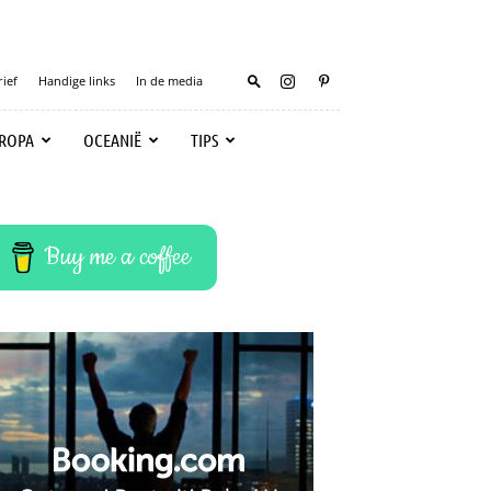
ief
Handige links
In de media
ROPA
OCEANIË
TIPS
Buy me a coffee