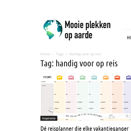
Mooie
plekken
op
aarde
H
Home
Tags
Handig voor op reis
Tag: handig voor op reis
Inspiratie
Dé reisplanner die elke vakantieganger