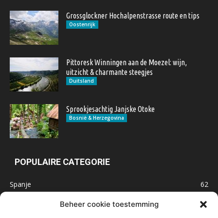
Grossglockner Hochalpenstrasse route en tips
Oostenrijk
Pittoresk Winningen aan de Moezel: wijn,
uitzicht & charmante steegjes
Duitsland
Sprookjesachtig Janjske Otoke
Bosnië & Herzegovina
POPULAIRE CATEGORIE
Spanje
62
Frankrijk
47
Beheer cookie toestemming
Inspiratie
32