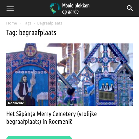
Home
Tags
Begraafplaats
Tag: begraafplaats
Roemenië
Het Săpânța Merry Cemetery (vrolijke
begraafplaats) in Roemenië