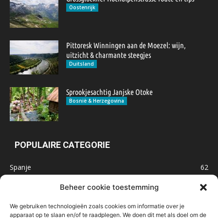
Oostenrijk
Pittoresk Winningen aan de Moezel: wijn,
uitzicht & charmante steegjes
Duitsland
Sprookjesachtig Janjske Otoke
Bosnië & Herzegovina
POPULAIRE CATEGORIE
Spanje
62
Frankrijk
47
Beheer cookie toestemming
Inspiratie
32
We gebruiken technologieën zoals cookies om informatie over je
Marokko
32
apparaat op te slaan en/of te raadplegen. We doen dit met als doel om de