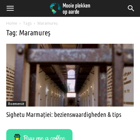
Home
Tags
Maramureș
Tag: Maramureș
Roemenië
Sighetu Marmației: bezienswaardigheden & tips
Buy me a coffee