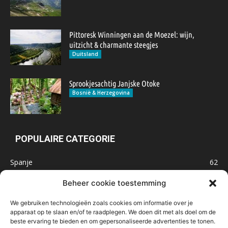
Pittoresk Winningen aan de Moezel: wijn,
uitzicht & charmante steegjes
Duitsland
Sprookjesachtig Janjske Otoke
Bosnië & Herzegovina
POPULAIRE CATEGORIE
Spanje
62
Frankrijk
47
Beheer cookie toestemming
Inspiratie
32
We gebruiken technologieën zoals cookies om informatie over je
Marokko
32
apparaat op te slaan en/of te raadplegen. We doen dit met als doel om de
beste ervaring te bieden en om gepersonaliseerde advertenties te tonen.
IJsland
32