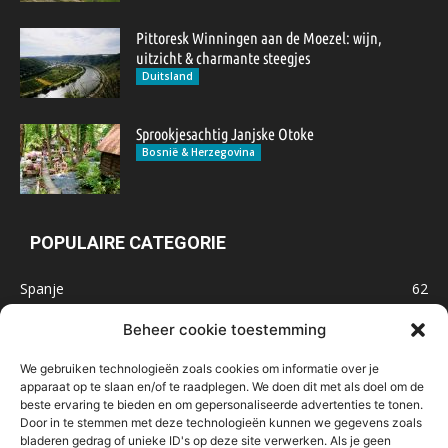
Pittoresk Winningen aan de Moezel: wijn,
uitzicht & charmante steegjes
Duitsland
Sprookjesachtig Janjske Otoke
Bosnië & Herzegovina
POPULAIRE CATEGORIE
Spanje
62
Frankrijk
47
Beheer cookie toestemming
Inspiratie
32
We gebruiken technologieën zoals cookies om informatie over je
Marokko
32
apparaat op te slaan en/of te raadplegen. We doen dit met als doel om de
beste ervaring te bieden en om gepersonaliseerde advertenties te tonen.
IJsland
32
Door in te stemmen met deze technologieën kunnen we gegevens zoals
Malta
31
bladeren gedrag of unieke ID's op deze site verwerken. Als je geen